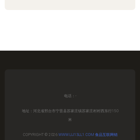
电话：-
地址：河北省邢台市宁晋县苏家庄镇苏家庄村村西东行150
米
COPYRIGHT © 2026
WWW.LIJ13LL1.COM
食品互联网销