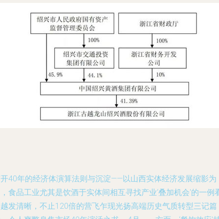
打开40年的经济体演算法则与沉淀——以山西实体经济发展缩影为
例，食品工业尤其是饮酒于实体间相互寻找产业‘叠加机会'的一例
得越发清晰，不止120倍的营飞乍现光扬高端历史气质转型三记篇